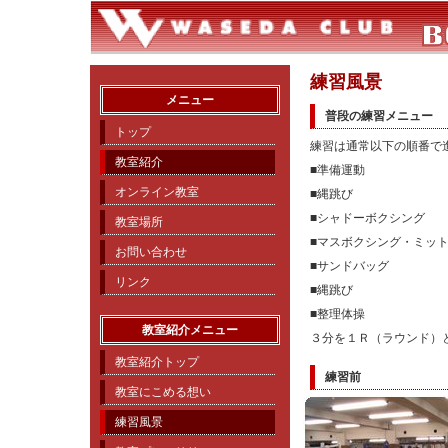
練習風景
メニュー
普段の練習メニュー
トップ
練習は通常以下の順番で
教室紹介
■準備運動
オンライン教室
■縄跳び
■シャドーボクシング
教室場所
■マスボクシング・ミッ
お問い合わせ
■サンドバッグ
リンク
■縄跳び
■整理体操
教室紹介メニュー
３分を１Ｒ（ラウンド）
教室紹介トップ
練習前
教室にこめる想い
練習風景