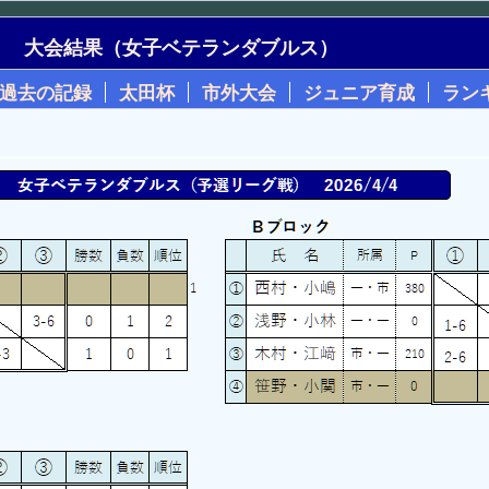
大会結果（女子ベテランダブルス）
過去の記録
太田杯
市外大会
ジュニア育成
ラン